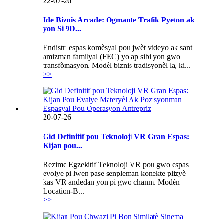
22-07-26
Ide Biznis Arcade: Ogmante Trafik Pyeton ak
yon Si 9D...
Endistri espas komèsyal pou jwèt videyo ak sant
amizman familyal (FEC) yo ap sibi yon gwo
transfòmasyon. Modèl biznis tradisyonèl la, ki...
>>
20-07-26
Gid Definitif pou Teknoloji VR Gran Espas:
Kijan pou...
Rezime Egzekitif Teknoloji VR pou gwo espas
evolye pi lwen pase senpleman konekte plizyè
kas VR andedan yon pi gwo chanm. Modèn
Location-B...
>>