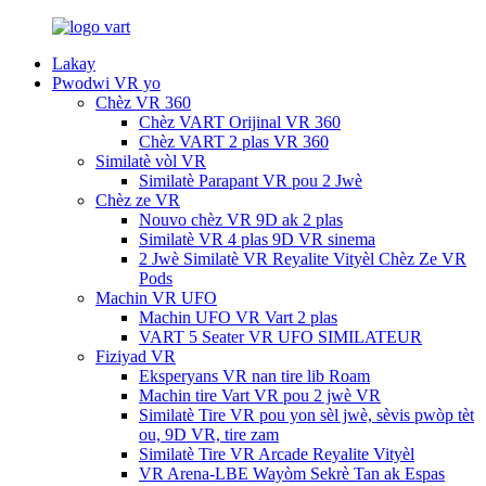
Lakay
Pwodwi VR yo
Chèz VR 360
Chèz VART Orijinal VR 360
Chèz VART 2 plas VR 360
Similatè vòl VR
Similatè Parapant VR pou 2 Jwè
Chèz ze VR
Nouvo chèz VR 9D ak 2 plas
Similatè VR 4 plas 9D VR sinema
2 Jwè Similatè VR Reyalite Vityèl Chèz Ze VR
Pods
Machin VR UFO
Machin UFO VR Vart 2 plas
VART 5 Seater VR UFO SIMILATEUR
Fiziyad VR
Eksperyans VR nan tire lib Roam
Machin tire Vart VR pou 2 jwè VR
Similatè Tire VR pou yon sèl jwè, sèvis pwòp tèt
ou, 9D VR, tire zam
Similatè Tire VR Arcade Reyalite Vityèl
VR Arena-LBE Wayòm Sekrè Tan ak Espas