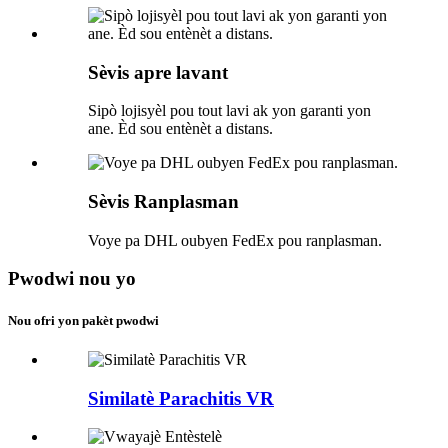
Sèvis apre lavant
Sipò lojisyèl pou tout lavi ak yon garanti yon
ane. Èd sou entènèt a distans.
Sèvis Ranplasman
Voye pa DHL oubyen FedEx pou ranplasman.
Pwodwi nou yo
Nou ofri yon pakèt pwodwi
Similatè Parachitis VR