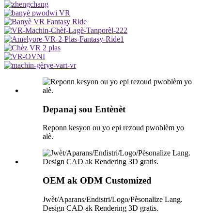
Depanaj sou Entènèt
Reponn kesyon ou yo epi rezoud pwoblèm yo
alè.
OEM ak ODM Customized
Jwèt/Aparans/Endistri/Logo/Pèsonalize Lang.
Design CAD ak Rendering 3D gratis.