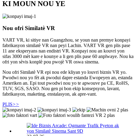
KI MOUN NOU YE
Nou ofri Similatè VR
VART VR, ki sitiye nan Guangzhou, se youn nan premye konpayi
fabrikasyon similatè VR nan peyi Lachin. VART VR gen plis pase
11 ane eksperyans nan endistri VR. Konpayi nou an kouvri yon
sifas 3000 mèt kare e kounye a li gen plis pase 60 anplwaye. Nou ka
ofri yon sèvis konplè pou pwojè VR oswa sinema.
Nou ofri Similatè VR epi nou ede kliyan yo louvri biznis VR yo.
Pwodwi nou yo fèt ak pwodui dapre estanda Ewopeyen an, estanda
Ameriken an. Epi tout pwodwi nou yo te apwouve pa CE, RoHS,
TUV, SGS, SASO. Nou gen pi bon ekip konsepsyon, lavant,
fabrikasyon, maketing, enstalasyon, ak apre-vant.
PLIS
>>