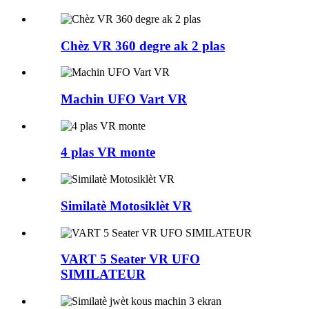
Chèz VR 360 degre ak 2 plas
Machin UFO Vart VR
4 plas VR monte
Similatè Motosiklèt VR
VART 5 Seater VR UFO
SIMILATEUR