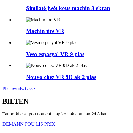
Similatè jwèt kous machin 3 ekran
Machin tire VR
Veso espasyal VR 9 plas
Nouvo chèz VR 9D ak 2 plas
Plis pwodwi >>>
BILTEN
Tanpri kite sa pou nou epi n ap kontakte w nan 24 èdtan.
DEMANN POU LIS PRIX