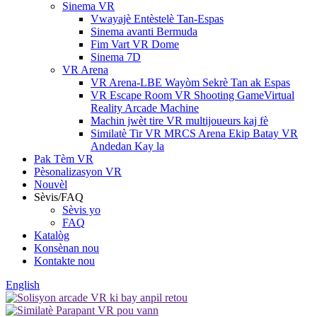
Sinema VR
Vwayajè Entèstelè Tan-Espas
Sinema avanti Bermuda
Fim Vart VR Dome
Sinema 7D
VR Arena
VR Arena-LBE Wayòm Sekrè Tan ak Espas
VR Escape Room VR Shooting GameVirtual
Reality Arcade Machine
Machin jwèt tire VR multijoueurs kaj fè
Similatè Tir VR MRCS Arena Ekip Batay VR
Andedan Kay la
Pak Tèm VR
Pèsonalizasyon VR
Nouvèl
Sèvis/FAQ
Sèvis yo
FAQ
Katalòg
Konsènan nou
Kontakte nou
English