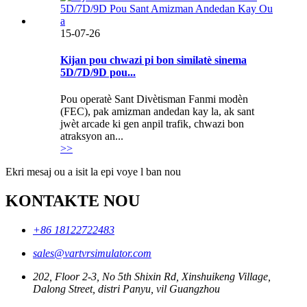
15-07-26
Kijan pou chwazi pi bon similatè sinema
5D/7D/9D pou...
Pou operatè Sant Divètisman Fanmi modèn
(FEC), pak amizman andedan kay la, ak sant
jwèt arcade ki gen anpil trafik, chwazi bon
atraksyon an...
>>
Ekri mesaj ou a isit la epi voye l ban nou
KONTAKTE NOU
+86 18122722483
sales@vartvrsimulator.com
202, Floor 2-3, No 5th Shixin Rd, Xinshuikeng Village,
Dalong Street, distri Panyu, vil Guangzhou