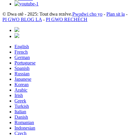
© Dwa otè - 2025: Tout dwa rezève.
Pwodwi cho yo
-
Plan sit la
-
PI GWO BLOG LA
-
PI GWO RECHÈCH
English
French
German
Portuguese
Spanish
Russian
Japanese
Korean
Arabic
Irish
Greek
Turkish
Italian
Danish
Romanian
Indonesian
Czech