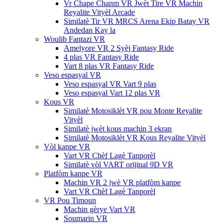
Vr Chape Chanm VR Jwèt Tire VR Machin
Reyalite Vityèl Arcade
Similatè Tir VR MRCS Arena Ekip Batay VR
Andedan Kay la
Woulib Fantazi VR
Amelyore VR 2 Syèj Fantasy Ride
4 plas VR Fantasy Ride
Vart 8 plas VR Fantasy Ride
Veso espasyal VR
Veso espasyal VR Vart 9 plas
Veso espasyal Vart 12 plas VR
Kous VR
Similatè Motosiklèt VR pou Monte Reyalite
Vityèl
Similatè jwèt kous machin 3 ekran
Similatè Motosiklèt VR Kous Reyalite Vityèl
Vòl kanpe VR
Vart VR Chèf Lagè Tanporèl
Similatè vòl VART orijinal 9D VR
Platfòm kanpe VR
Machin VR 2 jwè VR platfòm kanpe
Vart VR Chèf Lagè Tanporèl
VR Pou Timoun
Machin gèrye Vart VR
Soumarin VR