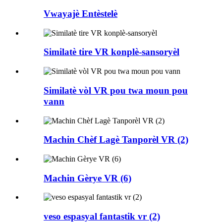
Vwayajè Entèstelè
Similatè tire VR konplè-sansoryèl
Similatè vòl VR pou twa moun pou
vann
Machin Chèf Lagè Tanporèl VR (2)
Machin Gèrye VR (6)
veso espasyal fantastik vr (2)