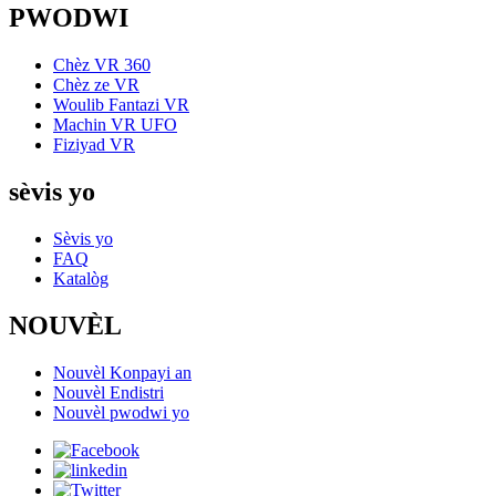
PWODWI
Chèz VR 360
Chèz ze VR
Woulib Fantazi VR
Machin VR UFO
Fiziyad VR
sèvis yo
Sèvis yo
FAQ
Katalòg
NOUVÈL
Nouvèl Konpayi an
Nouvèl Endistri
Nouvèl pwodwi yo